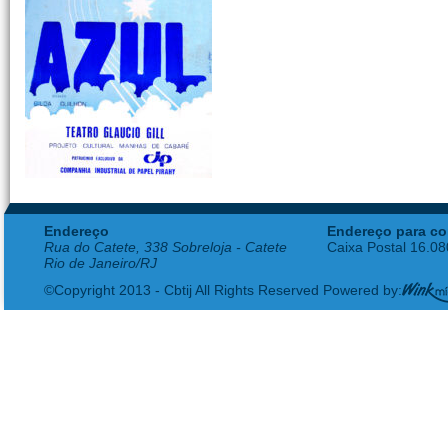
Endereço
Endereço para co
Rua do Catete, 338 Sobreloja - Catete
Caixa Postal 16.0
Rio de Janeiro/RJ
©Copyright 2013 - Cbtij All Rights Reserved Powered by: