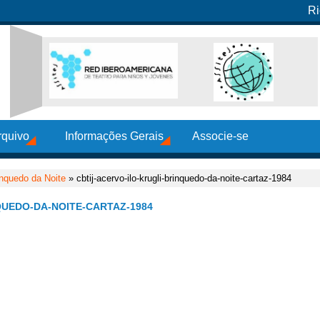
Ri
rquivo
Informações Gerais
Associe-se
inquedo da Noite
» cbtij-acervo-ilo-krugli-brinquedo-da-noite-cartaz-1984
QUEDO-DA-NOITE-CARTAZ-1984