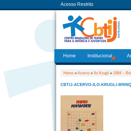
Acesso Restrito
Home
Institucional
A
Home
»
Acervo
»
Ilo Krugli
»
1984 – Br
CBTIJ-ACERVO-ILO-KRUGLI-BRIN