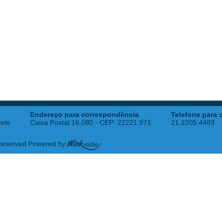
Endereço para correspondência
Telefone para 
tete
Caixa Postal 16.080 - CEP: 22221.971
21 2205 4483
 Reserved Powered by: