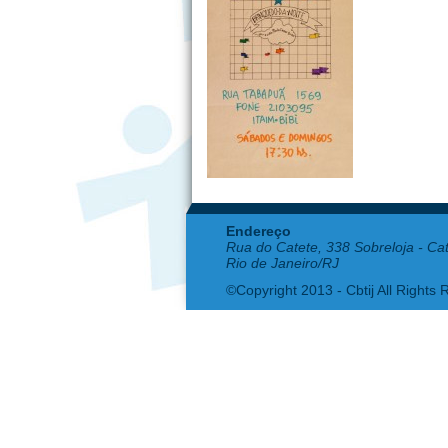
Endereço
Rua do Catete, 338 Sobreloja - Ca
Rio de Janeiro/RJ
©Copyright 2013 - Cbtij All Rights