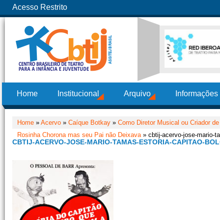
Acesso Restrito
Home
Institucional
Arquivo
Informações
Home
»
Acervo
»
Caíque Botkay
»
Como Diretor Musical ou Criador de
Rosinha Chorona mas seu Pai não Deixava
» cbtij-acervo-jose-mario-t
CBTIJ-ACERVO-JOSE-MARIO-TAMAS-ESTORIA-CAPITAO-BOL