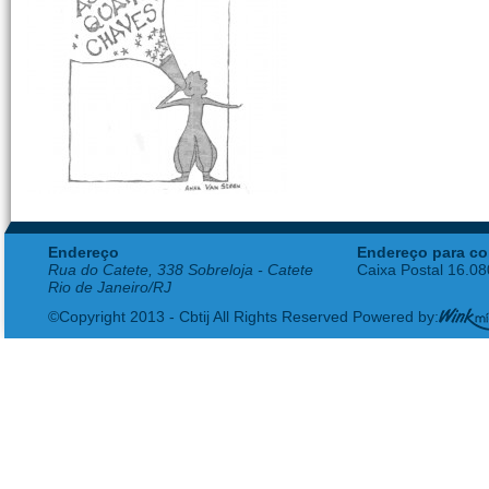
Endereço
Endereço para co
Rua do Catete, 338 Sobreloja - Catete
Caixa Postal 16.0
Rio de Janeiro/RJ
©Copyright 2013 - Cbtij All Rights Reserved Powered by: