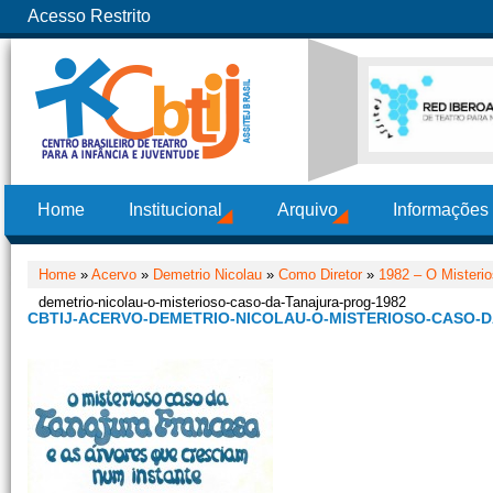
Acesso Restrito
Home
Institucional
Arquivo
Informações
Home
»
Acervo
»
Demetrio Nicolau
»
Como Diretor
»
1982 – O Misteri
demetrio-nicolau-o-misterioso-caso-da-Tanajura-prog-1982
CBTIJ-ACERVO-DEMETRIO-NICOLAU-O-MISTERIOSO-CASO-