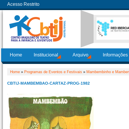
Acesso Restrito
Home
Institucional
Arquivo
Informações
Home
»
Programas de Eventos e Festivais
»
Mambembinho e Mambe
CBTIJ-MAMBEMBAO-CARTAZ-PROG-1982