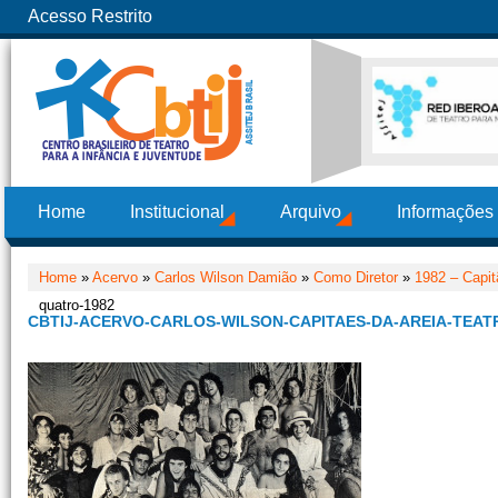
Acesso Restrito
Home
Institucional
Arquivo
Informações
Home
»
Acervo
»
Carlos Wilson Damião
»
Como Diretor
»
1982 – Capit
quatro-1982
CBTIJ-ACERVO-CARLOS-WILSON-CAPITAES-DA-AREIA-TEAT