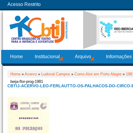
Acesso Restrito
Home
Institucional
Arquivo
Informações
Home
»
Acervo
»
Ludoval Campos
»
Como Ator em Porto Alegre
»
198
beija-flor-prog-1981
CBTIJ-ACERVO-LEO-FERLAUTTO-OS-PALHACOS-DO-CIRCO-B