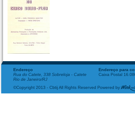
Endereço
Endereço para co
Rua do Catete, 338 Sobreloja - Catete
Caixa Postal 16.0
Rio de Janeiro/RJ
©Copyright 2013 - Cbtij All Rights Reserved Powered by: