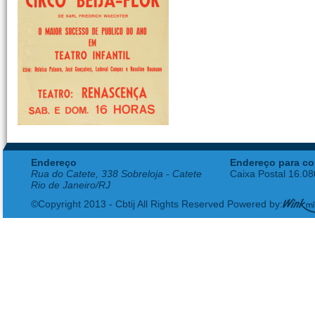
Endereço
Endereço para co
Rua do Catete, 338 Sobreloja - Catete
Caixa Postal 16.0
Rio de Janeiro/RJ
©Copyright 2013 - Cbtij All Rights Reserved Powered by: