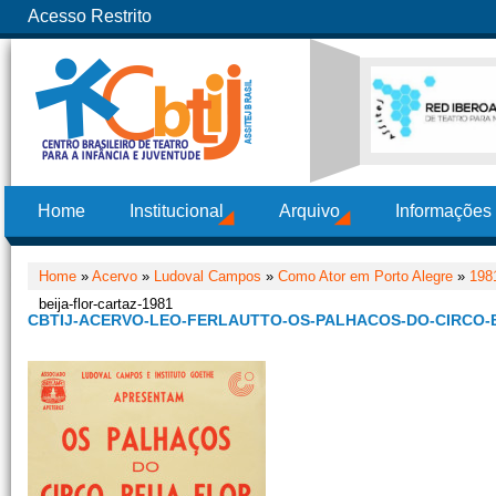
Acesso Restrito
Home
Institucional
Arquivo
Informações
Home
»
Acervo
»
Ludoval Campos
»
Como Ator em Porto Alegre
»
198
beija-flor-cartaz-1981
CBTIJ-ACERVO-LEO-FERLAUTTO-OS-PALHACOS-DO-CIRCO-B