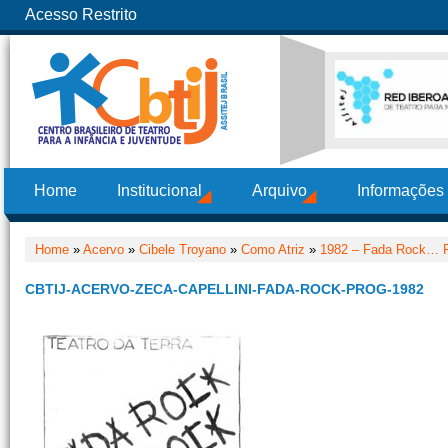
Acesso Restrito
Home
Institucional
Arquivo
Informações
Home
»
Acervo
»
Cibele Troyano
»
Como Atriz
»
1982 – Fada Rock… Fa
CBTIJ-ACERVO-ZECA-CAPELLINI-FADA-ROCK-PROG-1982