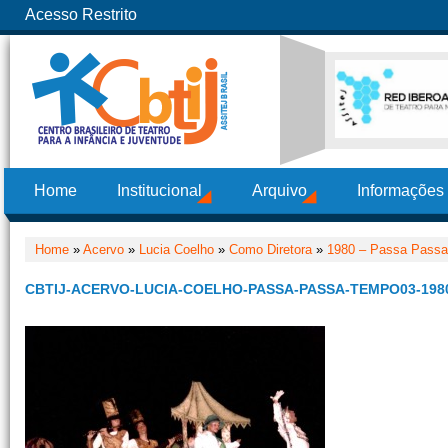
Acesso Restrito
Home
Institucional
Arquivo
Informações
Home
»
Acervo
»
Lucia Coelho
»
Como Diretora
»
1980 – Passa Pass
CBTIJ-ACERVO-LUCIA-COELHO-PASSA-PASSA-TEMPO03-198