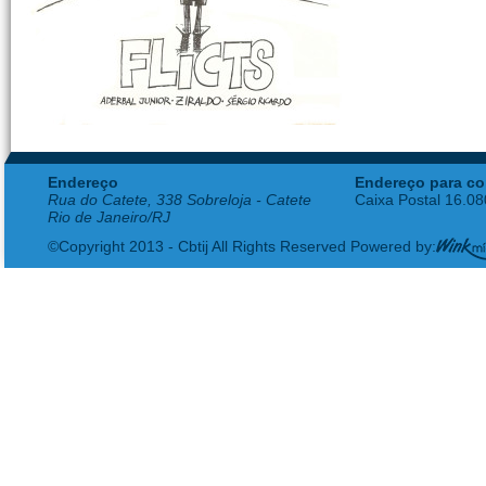
Endereço
Endereço para co
Rua do Catete, 338 Sobreloja - Catete
Caixa Postal 16.0
Rio de Janeiro/RJ
©Copyright 2013 - Cbtij All Rights Reserved Powered by: