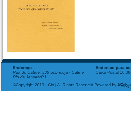
Endereço
Endereço para co
Rua do Catete, 338 Sobreloja - Catete
Caixa Postal 16.0
Rio de Janeiro/RJ
©Copyright 2013 - Cbtij All Rights Reserved Powered by: