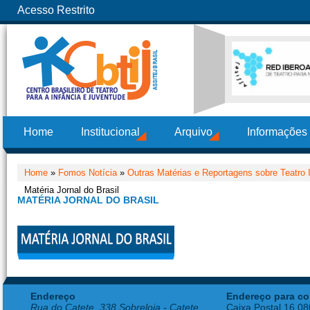
Acesso Restrito
Home
Institucional
Arquivo
Informações
Home
»
Fomos Notícia
»
Outras Matérias e Reportagens sobre Teatro I
Matéria Jornal do Brasil
MATÉRIA JORNAL DO BRASIL
Endereço
Endereço para co
Rua do Catete, 338 Sobreloja - Catete
Caixa Postal 16.0