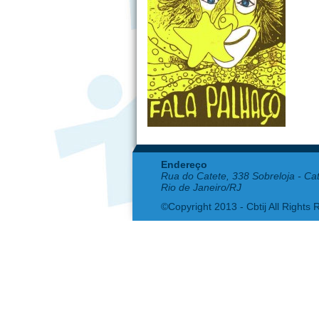
Endereço
Rua do Catete, 338 Sobreloja - Ca
Rio de Janeiro/RJ
©Copyright 2013 - Cbtij All Rights