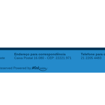
Endereço para correspondência
Telefone para 
tete
Caixa Postal 16.080 - CEP: 22221.971
21 2205 4483
 Reserved Powered by: