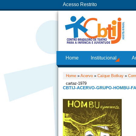
Acesso Restrito
Home
Institucional
A
Home
»
Acervo
»
Caíque Botkay
»
Como
cartaz-1979
CBTIJ-ACERVO-GRUPO-HOMBU-FA