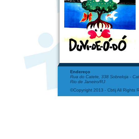
Endereço
Rua do Catete, 338 Sobreloja - Ca
Rio de Janeiro/RJ
©Copyright 2013 - Cbtij All Rights