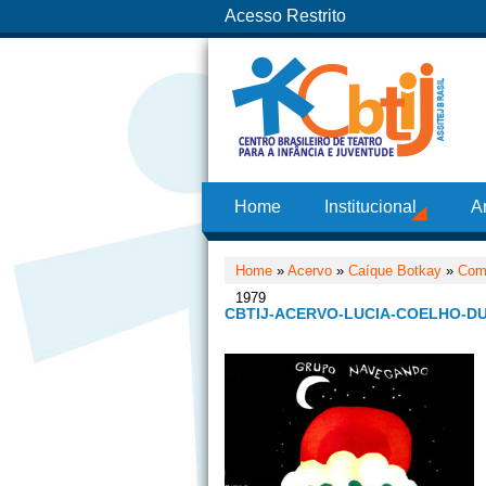
Acesso Restrito
Home
Institucional
A
Home
»
Acervo
»
Caíque Botkay
»
Como
1979
CBTIJ-ACERVO-LUCIA-COELHO-DU