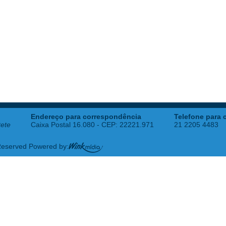
Endereço para correspondência
Telefone para 
tete
Caixa Postal 16.080 - CEP: 22221.971
21 2205 4483
 Reserved Powered by: