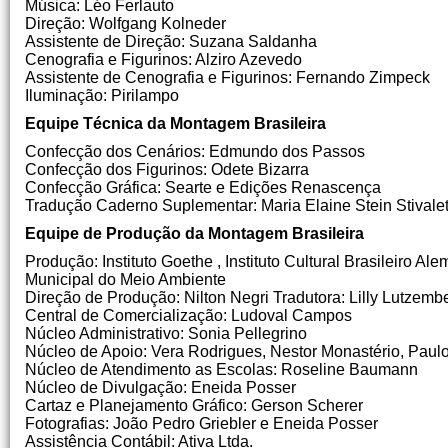
Música: Léo Ferlauto
Direção: Wolfgang Kolneder
Assistente de Direção: Suzana Saldanha
Cenografia e Figurinos: Alziro Azevedo
Assistente de Cenografia e Figurinos: Fernando Zimpeck
Iluminação: Pirilampo
Equipe Técnica da Montagem Brasileira
Confecção dos Cenários: Edmundo dos Passos
Confecção dos Figurinos: Odete Bizarra
Confecção Gráfica: Searte e Edições Renascença
Tradução Caderno Suplementar: Maria Elaine Stein Stivale
Equipe de Produção da Montagem Brasileira
Produção: Instituto Goethe , Instituto Cultural Brasileiro­ 
Municipal do Meio Ambiente
Direção de Produção: Nilton Negri Tradutora: Lilly Lutzemb
Central de Comercialização: Ludoval Campos
Núcleo Administrativo: Sonia Pellegrino
Núcleo de Apoio: Vera Rodrigues, Nestor Monastério, Pau
Núcleo de Atendimento as Escolas: Roseline Baumann
Núcleo de Divulgação: Eneida Posser
Cartaz e Planejamento Gráfico: Gerson Scherer
Fotografias: João Pedro Griebler e Eneida Posser
Assistência Contábil: Ativa Ltda.