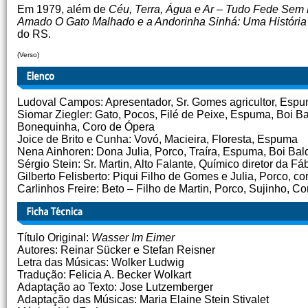
Em 1979, além de
Céu, Terra, Água e Ar – Tudo Fede Sem 
Amado O Gato Malhado e a Andorinha Sinhá: Uma História
do RS.
(Verso)
Ludoval Campos: Apresentador, Sr. Gomes agricultor, Espu
Siomar Ziegler: Gato, Pocos, Filé de Peixe, Espuma, Boi Ba
Bonequinha, Coro de Ópera
Joice de Brito e Cunha: Vovó, Macieira, Floresta, Espuma
Nena Ainhoren: Dona Julia, Porco, Traíra, Espuma, Boi Bal
Sérgio Stein: Sr. Martin, Alto Falante, Químico diretor da F
Gilberto Felisberto: Piqui Filho de Gomes e Julia, Porco, c
Carlinhos Freire: Beto – Filho de Martin, Porco, Sujinho, C
Título Original:
Wasser Im Eimer
Autores: Reinar Sücker e Stefan Reisner
Letra das Músicas: Wolker Ludwig
Tradução: Felicia A. Becker Wolkart
Adaptação ao Texto: Jose Lutzemberger
Adaptação das Músicas: Maria Elaine Stein Stivalet