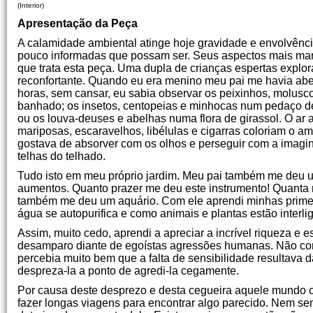
(Interior)
Apresentação da Peça
A calamidade ambiental atinge hoje gravidade e envolvênci
pouco informadas que possam ser. Seus aspectos mais marc
que trata esta peça. Uma dupla de crianças espertas expl
reconfortante. Quando eu era menino meu pai me havia abe
horas, sem cansar, eu sabia observar os peixinhos, molusc
banhado; os insetos, centopeias e minhocas num pedaço de
ou os louva-deuses e abelhas numa flora de girassol. O ar 
mariposas, escaravelhos, libélulas e cigarras coloriam o 
gostava de absorver com os olhos e perseguir com a imag
telhas do telhado.
Tudo isto em meu próprio jardim. Meu pai também me deu um
aumentos. Quanto prazer me deu este instrumento! Quanta m
também me deu um aquário. Com ele aprendi minhas primeir
água se autopurifica e como animais e plantas estão interli
Assim, muito cedo, aprendi a apreciar a incrível riqueza e 
desamparo diante de egoístas agressões humanas. Não con
percebia muito bem que a falta de sensibilidade resultav
despreza-la a ponto de agredi-la cegamente.
Por causa deste desprezo e desta cegueira aquele mundo co
fazer longas viagens para encontrar algo parecido. Nem s