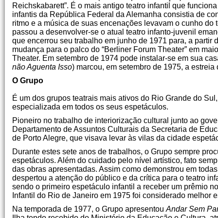
Reichskabarett”. É o mais antigo teatro infantil que funcio
infantis da República Federal da Alemanha consistia de cont
ritmo e a música de suas encenações levavam o cunho do tea
passou a desenvolver-se o atual teatro infanto-juvenil eman
que encerrou seu trabalho em junho de 1971 para, a partir 
mudança para o palco do “Berliner Forum Theater” em mai
Theater. Em setembro de 1974 pode instalar-se em sua casa
não Aguenta Isso
) marcou, em setembro de 1975, a estreia d
O Grupo
É um dos grupos teatrais mais ativos do Rio Grande do Sul,
especializada em todos os seus espetáculos.
Pioneiro no trabalho de interiorização cultural junto ao go
Departamento de Assuntos Culturais da Secretaria de Educ
de Porto Alegre, que visava levar às vilas da cidade espetácu
Durante estes sete anos de trabalhos, o Grupo sempre proc
espetáculos. Além do cuidado pelo nível artístico, fato se
das obras apresentadas. Assim como demonstrou em todas 
despertou a atenção do público e da crítica para o teatro i
sendo o primeiro espetáculo infantil a receber um prêmio n
Infantil do Rio de Janeiro em 1975 foi considerado melhor 
Na temporada de 1977, o Grupo apresentou
Andar Sem Par
Ilha tendo recebido do Ministério da Educação e Cultura, a