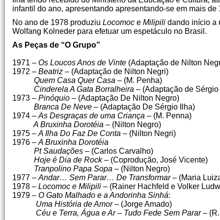
infantil do ano, apresentando ­apresentando-se em mais de
No ano de 1978 produziu
Locomoc
e
Milipili
dando início a
Wolfang Kolneder para efetuar um espetáculo no Brasil.
As Peças de “O Grupo”
1971 –
Os Loucos Anos de Vinte
(Adaptação de Nilton Negri
1972 –
Beatriz
– (Adaptação de Nilton Negri)
Quem Casa Quer Casa
– (M. Penha)
Cinderela A Gata Borralheira
– (Adapta­ção de Sérgio 
1973 –
Pinóquio
– (Adaptação De Nilton Negro)
Branca De Neve
– (Adaptação De Sérgio Ilha)
1974 –
As Desgraças de uma Criança
– (M. Penna)
A Bruxinha Dorotéia
– (Nilton Negro)
1975 –
A Ilha Do Faz De Conta
– (Nilton Negri)
1976 –
A Bruxinha Dorotéia
Pt Saudações
– (Carlos Carvalho)
Hoje é Dia de Rock
– (Coprodução, José Vicente)
Tranpolino Papa Sopa
– (Nilton Negro)
1977 –
Andar… Sem Parar… De Transformar­
– (Maria Luiz
1978 –
Locomoc e Milipili
– (Rainer Hachfeld e Volker Ludw
1979 –
O Gato Malhado e a Andorinha Sinhá
:
Uma História de Amor
– (Jorge Amado)
Céu e Terra, Água e Ar
–
Tudo Fede Sem Parar
– (R.