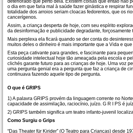
deteriorado que perto dela. Existem coisas que então não
o dia em que faria mal à saúde fazer ginástica e respirar f
totalidade dos arroios seriam cloacas fedorentos, que os r
cancerígenos.
Assim, a criança desperta de hoje, com seu espírito explorad
da desinformação e publicidade degradante, forçosamente t
Mais perplexa ela ficará quando se der conta do desinteres
muitos deles o dinheiro é mais importante que a Vida e que
Esta peça cativante para grandes, e fascinante para peque
curiosidade intelectual hoje tão ameaçada pela escola e pe
clichés garante futuro para as crianças de hoje. Uma voz pe
uma pergunta genial era a pergunta que faz a criança de ci
continuava fazendo aquele tipo de pergunta.
José A. Lutze
O que é GRIPS
1) A palavra GRIPS provém da linguagem corrente no Norte
capacidade de assimilação, raciocínio, juízo. G R I PS é j
2) GRIPS também significa um teatro infanto-juvenil localiz
Como Surgiu o Grips
“Das Theater für Kirider” (O Teatro para Crianças) desde 