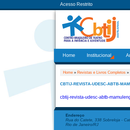
Acesso Restrito
Home
Institucional
A
Home
»
Revistas e Livros Completos
»
CBTIJ-REVISTA-UDESC-ABTB-MAM
cbtij-revista-udesc-abtb-mamule
Endereço
Rua do Catete, 338 Sobreloja - Ca
Rio de Janeiro/RJ