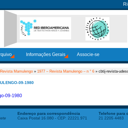
Ri
rquivo
Informações Gerais
Associe-se
Revista Mamulengo
»
1977 – Revista Mamulengo – n ° 6
» cbtij-revista-ude
ULENGO-09-1980
ngo-09-1980
Endereço para correspondência
Telefone para 
tete
Caixa Postal 16.080 - CEP: 22221.971
21 2205 4483