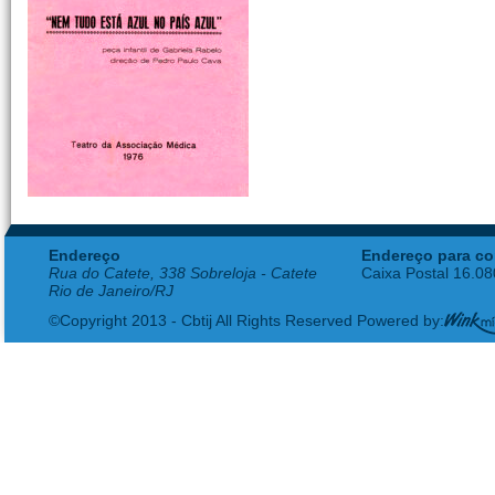
Endereço
Endereço para co
Rua do Catete, 338 Sobreloja - Catete
Caixa Postal 16.0
Rio de Janeiro/RJ
©Copyright 2013 - Cbtij All Rights Reserved Powered by: