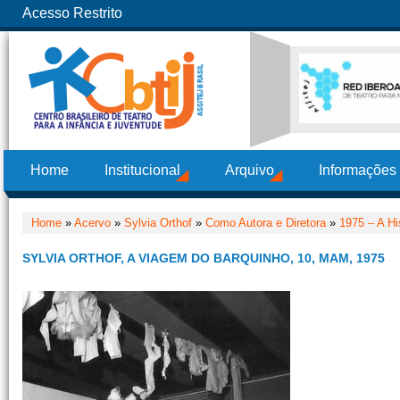
Acesso Restrito
Home
Institucional
Arquivo
Informações
Home
»
Acervo
»
Sylvia Orthof
»
Como Autora e Diretora
»
1975 – A Hi
SYLVIA ORTHOF, A VIAGEM DO BARQUINHO, 10, MAM, 1975