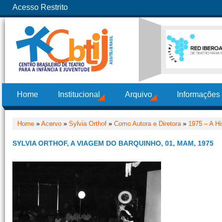
Acesso Restrito
Home
Institucional
Arquivo
Informações
Home
»
Acervo
»
Sylvia Orthof
»
Como Autora e Diretora
»
1975 – A Hi
SYLVIA ORTHOF, A VIAGEM DO BARQUINHO, 01, MAM, 1975