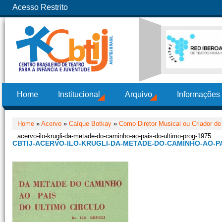
Acesso Restrito
Home
Institucional
Arquivo
Informações
Home
»
Acervo
»
Caíque Botkay
»
Como Diretor Musical ou Criador de
acervo-ilo-krugli-da-metade-do-caminho-ao-pais-do-ultimo-prog-1975
CBTIJ-ACERVO-ILO-KRUGLI-DA-METADE-DO-CAMINHO-AO-PA