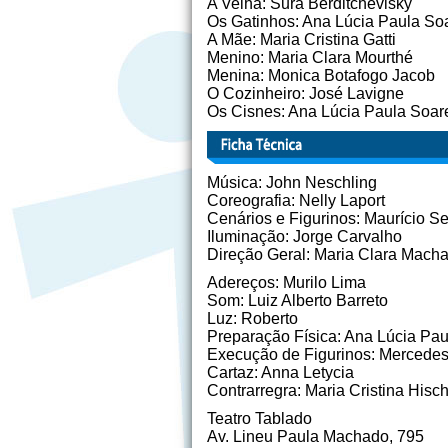
A Velha: Sura Berditchevisky
Os Gatinhos: Ana Lúcia Paula So
A Mãe: Maria Cristina Gatti
Menino: Maria Clara Mourthé
Menina: Monica Botafogo Jacob
O Cozinheiro: José Lavigne
Os Cisnes: Ana Lúcia Paula Soar
Música: John Neschling
Coreografia: Nelly Laport
Cenários e Figurinos: Maurício Se
Iluminação: Jorge Carvalho
Direção Geral: Maria Clara Mach
Adereços: Murilo Lima
Som: Luiz Alberto Barreto
Luz: Roberto
Preparação Física: Ana Lúcia Pa
Execução de Figurinos: Mercede
Cartaz: Anna Letycia
Contrarregra: Maria Cristina Hisc
Teatro Tablado
Av. Lineu Paula Machado, 795