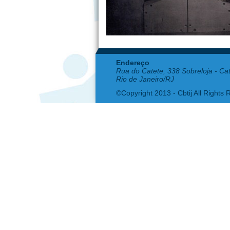
Endereço
Rua do Catete, 338 Sobreloja - Ca
Rio de Janeiro/RJ
©Copyright 2013 - Cbtij All Rights