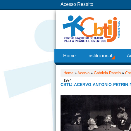
Acesso Restrito
Home
Institucional
A
Home
»
Acervo
»
Gabriela Rabelo
»
Co
1974
CBTIJ-ACERVO-ANTONIO-PETRIN-