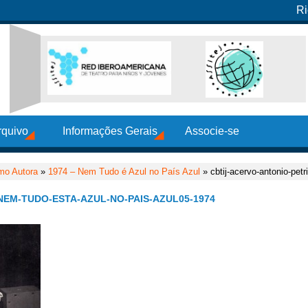
Ri
rquivo
Informações Gerais
Associe-se
mo Autora
»
1974 – Nem Tudo é Azul no País Azul
» cbtij-acervo-antonio-petr
NEM-TUDO-ESTA-AZUL-NO-PAIS-AZUL05-1974