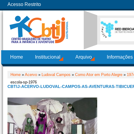
Acesso Restrito
Home
Institucional
Arquivo
Informações
Home
»
Acervo
»
Ludoval Campos
»
Como Ator em Porto Alegre
»
197
escola-sp-1976
CBTIJ-ACERVO-LUDOVAL-CAMPOS-AS-AVENTURAS-TIBICUER