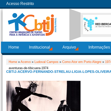
Acesso Restrito
Home
Institucional
Arquivo
Informações
Home
»
Acervo
»
Ludoval Campos
»
Como Ator em Porto Alegre
»
197
aventuras-de-tibicuera-1974
CBTIJ-ACERVO-FERNANDO-STRELAU-LIGIA-LOPES-OLIVEIRA