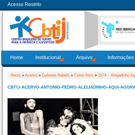
Acesso Restrito
Home
Institucional
Arquivo
Informações
Home
»
Acervo
»
Gabriela Rabelo
»
Como Atriz
»
1974 – Aleijadinho A
CBTIJ-ACERVO-ANTONIO-PEDRO-ALEIJADINHO-AQUI-AGORA