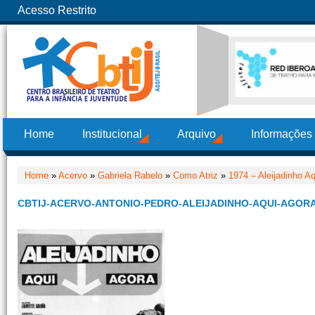
Acesso Restrito
Home
Institucional
Arquivo
Informações
Home
»
Acervo
»
Gabriela Rabelo
»
Como Atriz
»
1974 – Aleijadinho A
CBTIJ-ACERVO-ANTONIO-PEDRO-ALEIJADINHO-AQUI-AGOR