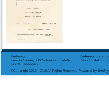
Endereço
Endereço para co
Rua do Catete, 338 Sobreloja - Catete
Caixa Postal 16.0
Rio de Janeiro/RJ
©Copyright 2013 - Cbtij All Rights Reserved Powered by: