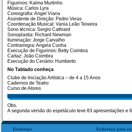
Figurinos: Kalma Murtinho
Música: Carlos Lyra
Coreografia: Angel Viana
Assistente de Direção: Pedro Veras
Coordenação Musical: Vania Leão Teixeira
Sono técnica: Sergio Cathiard
Sonoplastia: Richard Newman
Iluminação: Jorge Carvalho
Contrarregra: Angela Cunha
Execução de Figurinos: Betty Coimbra
Cartaz: João Coimbra
Execução do Cenário: Humberto
No Tablado conheça
Clube de Iniciação Artística – de 4 a 15 Anos
Cadernos de Teatro
Curso de Atores
Obs.
A segunda versão do espetáculo teve 83 apresentações e 
Endereço
Endereço para co