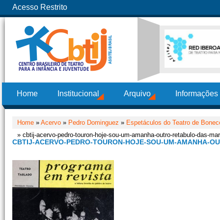
Acesso Restrito
Home
Institucional
Arquivo
Informações
Home
»
Acervo
»
Pedro Dominguez
»
Espetáculos do Teatro de Boneco
» cbtij-acervo-pedro-touron-hoje-sou-um-amanha-outro-retabulo-das-ma
CBTIJ-ACERVO-PEDRO-TOURON-HOJE-SOU-UM-AMANHA-OU