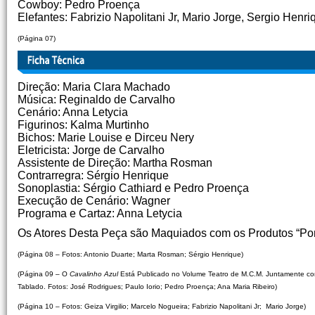
Cowboy: Pedro Proença
Elefantes: Fabrizio Napolitani Jr, Mario Jorge, Sergio Henr
(Página 07)
Direção: Maria Clara Machado
Música: Reginaldo de Carvalho
Cenário: Anna Letycia
Figurinos: Kalma Murtinho
Bichos: Marie Louise e Dirceu Nery
Eletricista: Jorge de Carvalho
Assistente de Direção: Martha Rosman
Contrarregra: Sérgio Henrique
Sonoplastia: Sérgio Cathiard e Pedro Proença
Execução de Cenário: Wagner
Programa e Cartaz: Anna Letycia
Os Atores Desta Peça são Maquiados com os Produtos “Po
(Página 08 – Fotos: Antonio Duarte; Marta Rosman; Sérgio Henrique)
(Página 09 – O
Cavalinho Azul
Está Publicado no Volume Teatro de M.C.M. Juntamente c
Tablado. Fotos: José Rodrigues; Paulo Iorio; Pedro Proença; Ana Maria Ribeiro)
(Página 10 – Fotos: Geiza Virgilio; Marcelo Nogueira; Fabrizio Napolitani Jr; Mario Jorge)