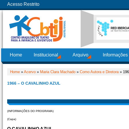
Acesso Restrito
Home
Institucional
Arquivo
Informações
Home
»
Acervo
»
Maria Clara Machado
»
Como Autora e Diretora
» 196
1966 – O CAVALINHO AZUL
(INFORMAÇÕES DO PROGRAMA)
(Capa)
O CAVALINHO AZUL