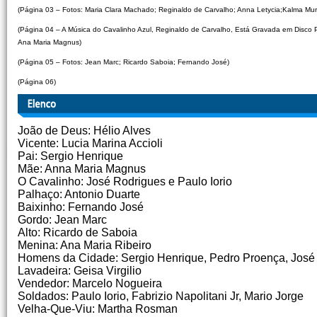
(Página 03 – Fotos: Maria Clara Machado; Reginaldo de Carvalho; Anna Letycia;Kalma Murt
(Página 04 – A Música do Cavalinho Azul, Reginaldo de Carvalho, Está Gravada em Disco Pa
Ana Maria Magnus)
(Página 05 – Fotos: Jean Marc; Ricardo Saboia; Fernando José)
(Página 06)
João de Deus: Hélio Alves
Vicente: Lucia Marina Accioli
Pai: Sergio Henrique
Mãe: Anna Maria Magnus
O Cavalinho: José Rodrigues e Paulo Iorio
Palhaço: Antonio Duarte
Baixinho: Fernando José
Gordo: Jean Marc
Alto: Ricardo de Saboia
Menina: Ana Maria Ribeiro
Homens da Cidade: Sergio Henrique, Pedro Proença, José 
Lavadeira: Geisa Virgilio
Vendedor: Marcelo Nogueira
Soldados: Paulo Iorio, Fabrizio Napolitani Jr, Mario Jorge
Velha-Que-Viu: Martha Rosman