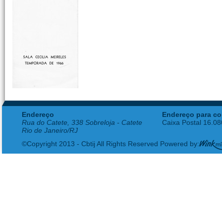
Endereço
Endereço para co
Rua do Catete, 338 Sobreloja - Catete
Caixa Postal 16.0
Rio de Janeiro/RJ
©Copyright 2013 - Cbtij All Rights Reserved Powered by: