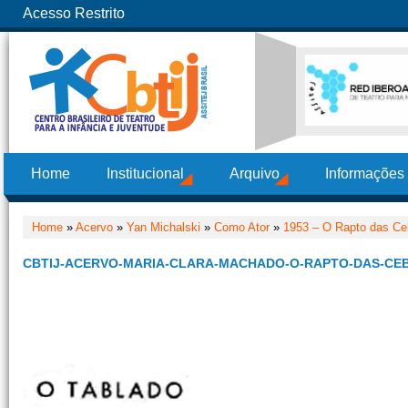
Acesso Restrito
Home
Institucional
Arquivo
Informações
Home
»
Acervo
»
Yan Michalski
»
Como Ator
»
1953 – O Rapto das Ce
CBTIJ-ACERVO-MARIA-CLARA-MACHADO-O-RAPTO-DAS-CE