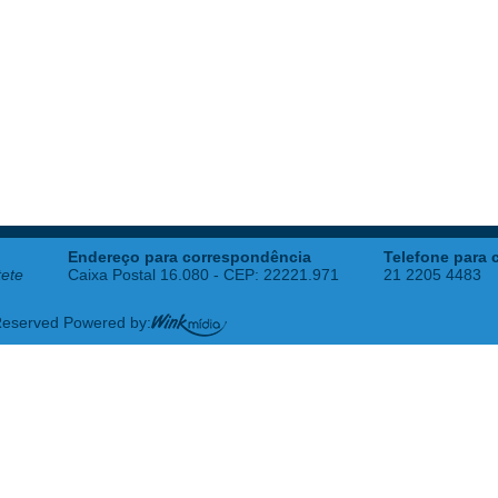
Endereço para correspondência
Telefone para 
tete
Caixa Postal 16.080 - CEP: 22221.971
21 2205 4483
 Reserved Powered by: