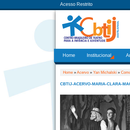
Acesso Restrito
Home
Institucional
A
Home
»
Acervo
»
Yan Michalski
»
Como
CBTIJ-ACERVO-MARIA-CLARA-MA