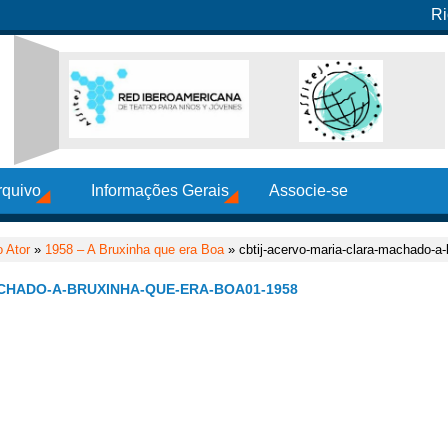
Ri
rquivo
Informações Gerais
Associe-se
 Ator
»
1958 – A Bruxinha que era Boa
» cbtij-acervo-maria-clara-machado-a
CHADO-A-BRUXINHA-QUE-ERA-BOA01-1958