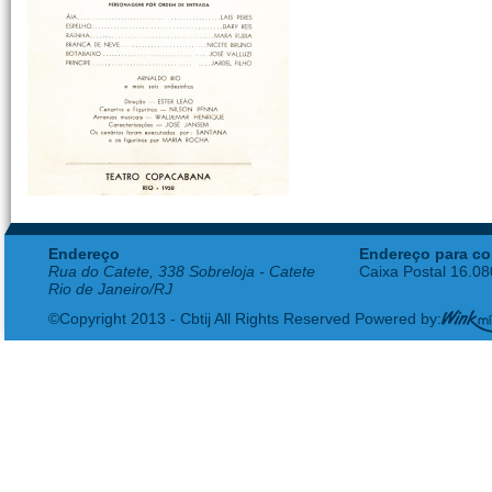
Endereço
Endereço para co
Rua do Catete, 338 Sobreloja - Catete
Caixa Postal 16.0
Rio de Janeiro/RJ
©Copyright 2013 - Cbtij All Rights Reserved Powered by: