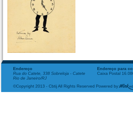
Endereço
Endereço para co
Rua do Catete, 338 Sobreloja - Catete
Caixa Postal 16.0
Rio de Janeiro/RJ
©Copyright 2013 - Cbtij All Rights Reserved Powered by: