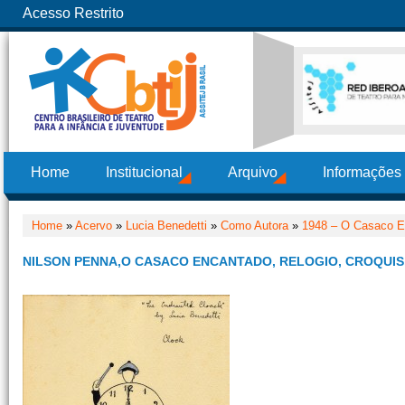
Acesso Restrito
Home
Institucional
Arquivo
Informações
Home
»
Acervo
»
Lucia Benedetti
»
Como Autora
»
1948 – O Casaco E
NILSON PENNA,O CASACO ENCANTADO, RELOGIO, CROQUIS,