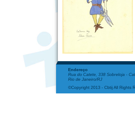
Endereço
Rua do Catete, 338 Sobreloja - Ca
Rio de Janeiro/RJ
©Copyright 2013 - Cbtij All Rights