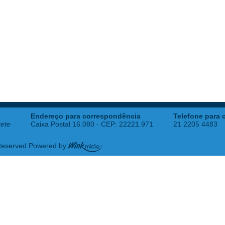
Endereço para correspondência
Telefone para 
tete
Caixa Postal 16.080 - CEP: 22221.971
21 2205 4483
 Reserved Powered by: