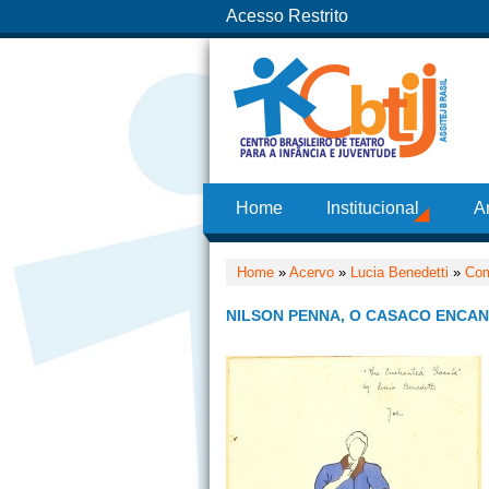
Acesso Restrito
Home
Institucional
A
Home
»
Acervo
»
Lucia Benedetti
»
Com
NILSON PENNA, O CASACO ENCANT