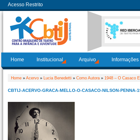
Acesso Restrito
Home
Institucional
Arquivo
Informações
Home
»
Acervo
»
Lucia Benedetti
»
Como Autora
»
1948 – O Casaco E
CBTIJ-ACERVO-GRACA-MELLO-O-CASACO-NILSON-PENNA-1