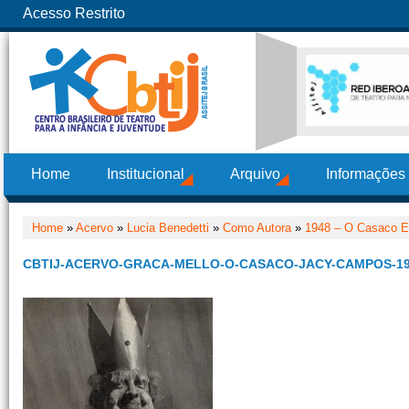
Acesso Restrito
Home
Institucional
Arquivo
Informações
Home
»
Acervo
»
Lucia Benedetti
»
Como Autora
»
1948 – O Casaco E
CBTIJ-ACERVO-GRACA-MELLO-O-CASACO-JACY-CAMPOS-1