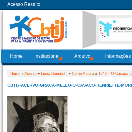
Acesso Restrito
Home
Institucional
Arquivo
Informações
Home
»
Acervo
»
Lucia Benedetti
»
Como Autora
»
1948 – O Casaco E
CBTIJ-ACERVO-GRACA-MELLO-O-CASACO-HENRIETTE-MORI