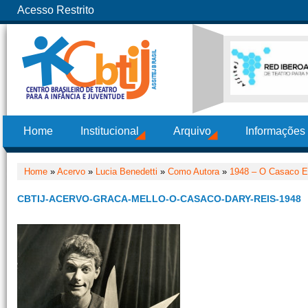
Acesso Restrito
Home
Institucional
Arquivo
Informações
Home
»
Acervo
»
Lucia Benedetti
»
Como Autora
»
1948 – O Casaco E
CBTIJ-ACERVO-GRACA-MELLO-O-CASACO-DARY-REIS-1948