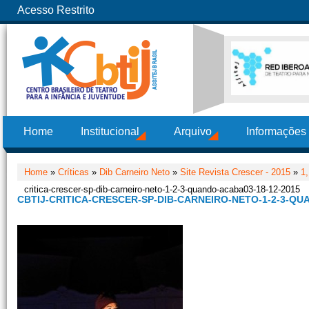
Acesso Restrito
Home
Institucional
Arquivo
Informações
Home
»
Críticas
»
Dib Carneiro Neto
»
Site Revista Crescer - 2015
»
1
critica-crescer-sp-dib-carneiro-neto-1-2-3-quando-acaba03-18-12-2015
CBTIJ-CRITICA-CRESCER-SP-DIB-CARNEIRO-NETO-1-2-3-QU