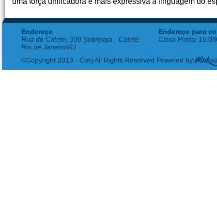
uma força unificadora e mais expressiva à linguagem do es
Endereço
Endereço para co
Rua do Catete, 338 Sobreloja - Catete
Caixa Postal 16.0
Rio de Janeiro/RJ
©Copyright 2013 - Cbtij All Rights Reserved Powered by: