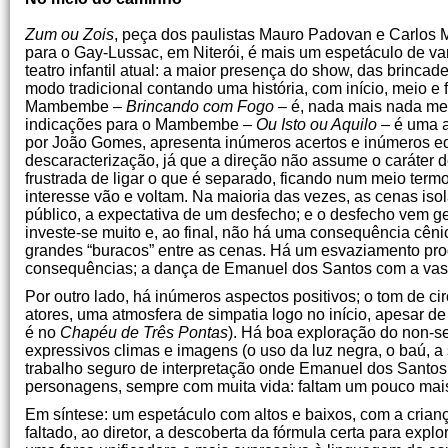
Zum ou Zois
, peça dos paulistas Mauro Padovan e Carlos M
para o Gay-Lussac, em Niterói, é mais um espetáculo de va
teatro infantil atual: a maior presença do show, das brinca
modo tradicional contando uma história, com início, meio e
Mambembe –
Brincando com Fogo
– é, nada mais nada men
indicações para o Mambembe –
Ou Isto ou Aquilo
– é uma a
por João Gomes, apresenta inúmeros acertos e inúmeros eq
descaracterização, já que a direção não assume o caráter 
frustrada de ligar o que é separado, ficando num meio ter
interesse vão e voltam. Na maioria das vezes, as cenas isol
público, a expectativa de um desfecho; e o desfecho vem g
investe-se muito e, ao final, não há uma consequência cêni
grandes “buracos” entre as cenas. Há um esvaziamento pr
consequências; a dança de Emanuel dos Santos com a vass
Por outro lado, há inúmeros aspectos positivos; o tom de cir
atores, uma atmosfera de simpatia logo no início, apesar d
é no
Chapéu de Três Pontas
). Há boa exploração do non-se
expressivos climas e imagens (o uso da luz negra, o baú, a
trabalho seguro de interpretação onde Emanuel dos Santos
personagens, sempre com muita vida: faltam um pouco mais
Em síntese: um espetáculo com altos e baixos, com a crian
faltado, ao diretor, a descoberta da fórmula certa para exp