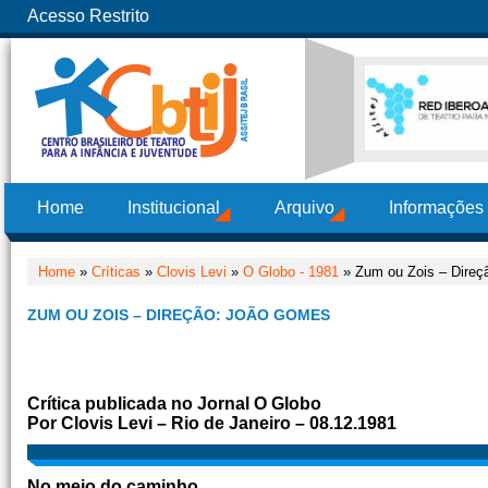
Acesso Restrito
Home
Institucional
Arquivo
Informações
Home
»
Críticas
»
Clovis Levi
»
O Globo - 1981
» Zum ou Zois – Dire
ZUM OU ZOIS – DIREÇÃO: JOÃO GOMES
Crítica publicada no Jornal O Globo
Por Clovis Levi – Rio de Janeiro – 08.12.1981
No meio do caminho