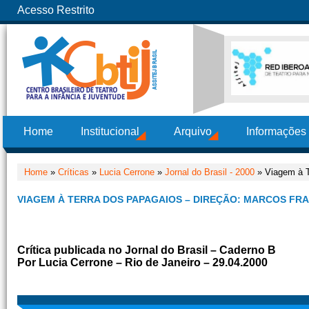
Acesso Restrito
Home
Institucional
Arquivo
Informações
Home
»
Críticas
»
Lucia Cerrone
»
Jornal do Brasil - 2000
» Viagem à T
VIAGEM À TERRA DOS PAPAGAIOS – DIREÇÃO: MARCOS FR
Crítica publicada no Jornal do Brasil – Caderno B
Por Lucia Cerrone – Rio de Janeiro – 29.04.2000