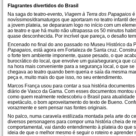
Flagrantes divertidos do Brasil
Na saga do teatro-evento,
Viagem à Terra dos Papagaios
é
novíssimos/dramaturgos que aportaram no teatro infantil 
a jovem plateia, se depararam logo no início com um elemen
ao teatro e que há muito não ultrapassa os 50 minutos hab
quase desconhecida. Por incrível que pareça, o desafio te
Encenado no final do ano passado no Museu Histórico da 
Papagaios
, está agora em Fortaleza de Santa cruz. Constr
o forte tem ambiente imponente, quase pesado, o que acaba
burocrático do local, que envolve um guia/segurança que c
na hora mais conveniente para a segurança local, o que se 
chegava ao teatro quando bem queria e saía da mesma mane
peça e, muito mais do que isso, no seu entendimento.
Marcos França usou para contar a sua história documentos
diário de Vasco da Gama. Com esses documentos montou u
como quem realmente redescobriu o Brasil para atualidade fo
espetáculo, o bom aproveitamento do texto de Bueno. Conf
vorazmente e sem pensar nas fontes originais.
No palco, numa caravela estilizada montada pela arte do 
diversos personagens para compor uma história cheia de ref
comportamental, vai dando entendimento à plateia do que s
ideia de que o melhor mesmo é seguir o roteiro e aprender 