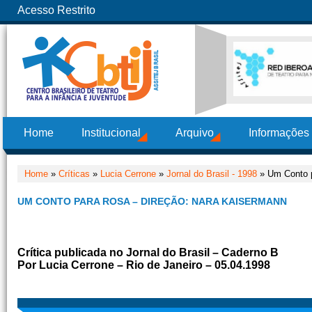
Acesso Restrito
Home
Institucional
Arquivo
Informações
Home
»
Críticas
»
Lucia Cerrone
»
Jornal do Brasil - 1998
» Um Conto p
UM CONTO PARA ROSA – DIREÇÃO: NARA KAISERMANN
Crítica publicada no Jornal do Brasil – Caderno B
Por Lucia Cerrone – Rio de Janeiro – 05.04.1998