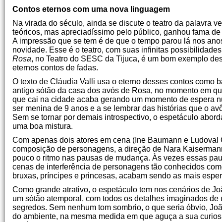
Contos eternos com uma nova linguagem
Na virada do século, ainda se discute o teatro da palavra ve
teóricos, mas apreciadíssimo pelo público, ganhou fama de 
A impressão que se tem é de que o tempo parou lá nos anos 
novidade. Esse é o teatro, com suas infinitas possibilidad
Rosa
, no Teatro do SESC da Tijuca, é um bom exemplo de
eternos contos de fadas.
O texto de Cláudia Valli usa o eterno desses contos como 
antigo sótão da casa dos avós de Rosa, no momento em que
que cai na cidade acaba gerando um momento de espera nu
ser menina de 9 anos e a se lembrar das histórias que o av
Sem se tornar por demais introspectivo, o espetáculo abord
uma boa mistura.
Com apenas dois atores em cena (Ine Baumann e Ludoval C
composição de personagens, a direção de Nara Kaisermann 
pouco o ritmo nas pausas de mudança. Às vezes essas pau
cenas de interferência de personagens tão conhecidos como
bruxas, príncipes e princesas, acabam sendo as mais espe
Como grande atrativo, o espetáculo tem nos cenários de Jo
um sótão atemporal, com todos os detalhes imaginados de 
segredos. Sem nenhum tom sombrio, o que seria óbvio, Jo
do ambiente, na mesma medida em que aguça a sua curiosid