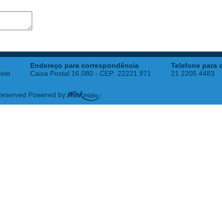
Endereço para correspondência
Telefone para 
tete
Caixa Postal 16.080 - CEP: 22221.971
21 2205 4483
 Reserved Powered by: