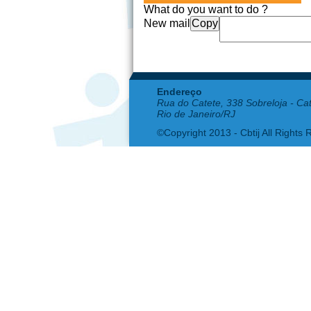
What do you want to do ?
New mail
Copy
Endereço
Rua do Catete, 338 Sobreloja - Ca
Rio de Janeiro/RJ
©Copyright 2013 - Cbtij All Rights