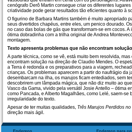
cenógrafo Derô Martin consegue criar os diferentes lugare
criatividade pode gerar resultados tão eficientes quanto à so
O figurino de Barbara Martins também é muito apropriado p
seus divertidos chapéus, entre eles, um penico dourado. 
no caso das bolas de gás que transformam-se em cocos. A il
ótima dobradinha com a trilha original de Andrea Montevecch
montagem.
Texto apresenta problemas que não encontram solução
A parte técnica, como se vê, está muito bem resolvida, ma
encontram solução na direção de Claudio Mendes. O espet
a Terra é redonda e os preparativos para a viagem, rechea
crianças. Os problemas aparecem a partir do naufrágio da 
desembarcam na ilha, os marujos ficam entediados, sem ter
descobrirem um lâmpada mágica, que não diz muito ao que v
Vasco da Gama, vivido pela versátil Josie Antello – ótima 
como Pancada, e Alberto Magalhães, como Lelé, saem-se b
irregularidade do texto.
Apesar de ter muitas qualidades,
Três Marujos Perdidos no
direção mais ágil.
Endereço
Endereço para co