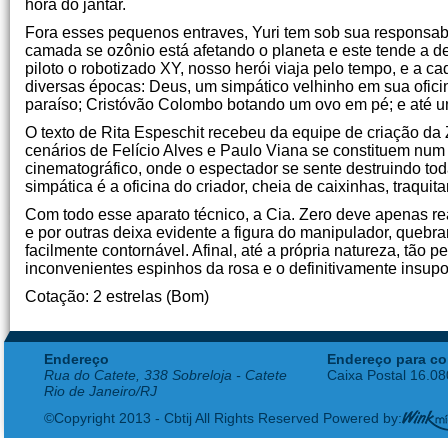
hora do jantar.
Fora esses pequenos entraves, Yuri tem sob sua responsab
camada se ozônio está afetando o planeta e este tende a d
piloto o robotizado XY, nosso herói viaja pelo tempo, e a 
diversas épocas: Deus, um simpático velhinho em sua ofic
paraíso; Cristóvão Colombo botando um ovo em pé; e até um e
O texto de Rita Espeschit recebeu da equipe de criação 
cenários de Felício Alves e Paulo Viana se constituem num 
cinematográfico, onde o espectador se sente destruindo to
simpática é a oficina do criador, cheia de caixinhas, traquit
Com todo esse aparato técnico, a Cia. Zero deve apenas re
e por outras deixa evidente a figura do manipulador, que
facilmente contornável. Afinal, até a própria natureza, tão
inconvenientes espinhos da rosa e o definitivamente insupor
Cotação: 2 estrelas (Bom)
Endereço
Endereço para co
Rua do Catete, 338 Sobreloja - Catete
Caixa Postal 16.0
Rio de Janeiro/RJ
©Copyright 2013 - Cbtij All Rights Reserved Powered by: