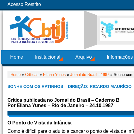
Acesso Restrito
Home
Institucional
Arquivo
Informações
Home
»
Críticas
»
Eliana Yunes
»
Jornal do Brasil - 1987
» Sonhe com o
SONHE COM OS RATINHOS – DIREÇÃO: RICARDO MAURÍCIO
Crítica publicada no Jornal do Brasil – Caderno B
Por Eliana Yunes – Rio de Janeiro – 24.10.1987
O Ponto de Vista da Infância
Como é difícil para o adulto alcançar o ponto de vista da i